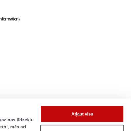
information)
.
Atļaut visu
saziņas līdzekļu
etni, mēs arī