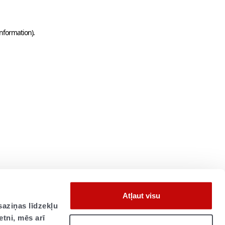
information)
.
Atļaut visu
saziņas līdzekļu
etni, mēs arī