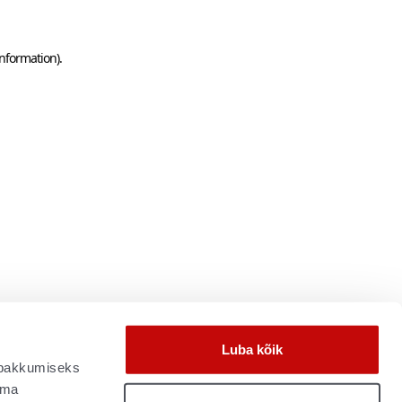
information)
.
Luba kõik
e pakkumiseks
oma