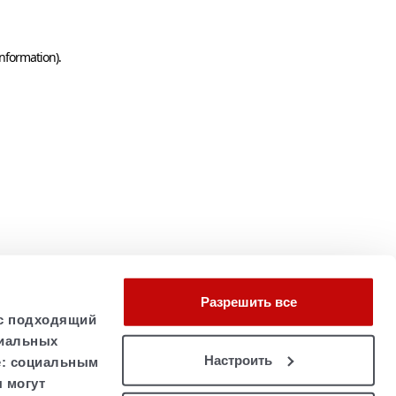
information)
.
Разрешить все
ас подходящий
циальных
Настроить
e: социальным
 могут