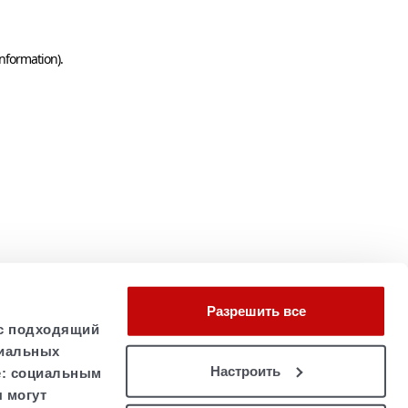
information)
.
Разрешить все
ас подходящий
циальных
Настроить
e: социальным
 могут