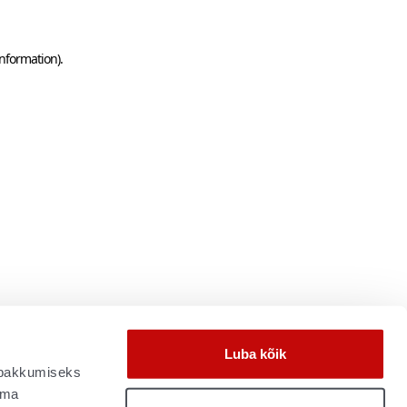
information)
.
Luba kõik
e pakkumiseks
oma