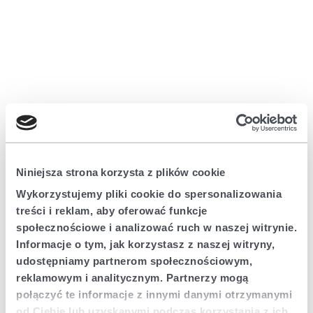
Niniejsza strona korzysta z plików cookie
Wykorzystujemy pliki cookie do spersonalizowania
treści i reklam, aby oferować funkcje
społecznościowe i analizować ruch w naszej witrynie.
Informacje o tym, jak korzystasz z naszej witryny,
udostępniamy partnerom społecznościowym,
reklamowym i analitycznym. Partnerzy mogą
połączyć te informacje z innymi danymi otrzymanymi
Application error: a client-side exception has occurred (see the browser
od Ciebie lub uzyskanymi podczas korzystania z ich