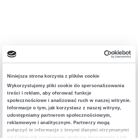
Niniejsza strona korzysta z plików cookie
Wykorzystujemy pliki cookie do spersonalizowania
treści i reklam, aby oferować funkcje
społecznościowe i analizować ruch w naszej witrynie.
Informacje o tym, jak korzystasz z naszej witryny,
udostępniamy partnerom społecznościowym,
reklamowym i analitycznym. Partnerzy mogą
połączyć te informacje z innymi danymi otrzymanymi
Application error: a client-side exception has occurred (see the browser
od Ciebie lub uzyskanymi podczas korzystania z ich