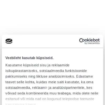
Veebileht kasutab küpsiseid.
Kasutame küpsiseid sisu ja reklaamide
isikupärastamiseks, sotsiaalmeedia funktsioonide
pakkumiseks ning liikluse analüüsimiseks. Edastame
teavet selle kohta, kuidas meie saiti kasutate, ka oma
sotsiaalmeedia, reklaami- ja analüüsipartneritele, kes
võivad seda kombineerida muu teabega, mida olete neile
esitanud või mida nad on kogunud teiepoolse teenuste
Application error: a client-side exception has occurred (see the browser
kasutamise käigus.