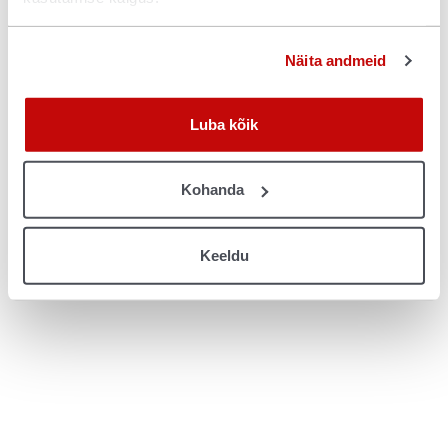
console for more information)
.
Näita andmeid
Luba kõik
Kohanda
Keeldu