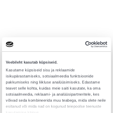
Veebileht kasutab küpsiseid.
Kasutame küpsiseid sisu ja reklaamide
isikupärastamiseks, sotsiaalmeedia funktsioonide
pakkumiseks ning liikluse analüüsimiseks. Edastame
teavet selle kohta, kuidas meie saiti kasutate, ka oma
sotsiaalmeedia, reklaami- ja analüüsipartneritele, kes
võivad seda kombineerida muu teabega, mida olete neile
esitanud või mida nad on kogunud teiepoolse teenuste
Application error: a client-side exception has occurred (see the browser
kasutamise käigus.