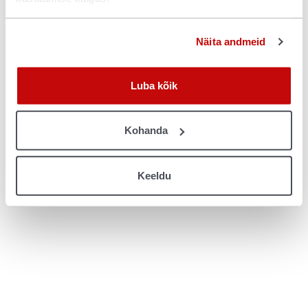
console for more information)
.
Näita andmeid
Luba kõik
Kohanda
Keeldu