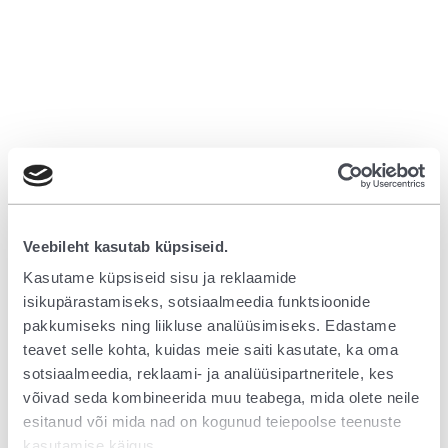
Veebileht kasutab küpsiseid.
Kasutame küpsiseid sisu ja reklaamide
isikupärastamiseks, sotsiaalmeedia funktsioonide
pakkumiseks ning liikluse analüüsimiseks. Edastame
teavet selle kohta, kuidas meie saiti kasutate, ka oma
sotsiaalmeedia, reklaami- ja analüüsipartneritele, kes
võivad seda kombineerida muu teabega, mida olete neile
esitanud või mida nad on kogunud teiepoolse teenuste
Application error: a client-side exception has occurred (see the browser
kasutamise käigus.