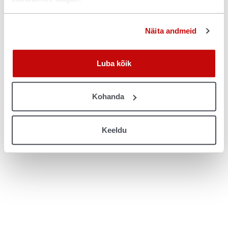
console for more information)
.
Näita andmeid
Luba kõik
Kohanda
Keeldu