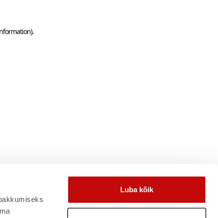
information)
.
Luba kõik
e pakkumiseks
oma