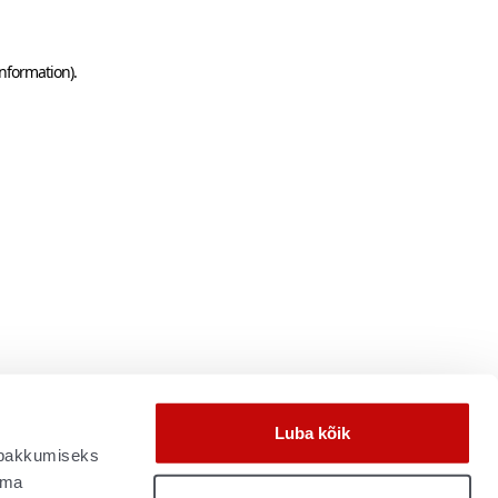
information)
.
Luba kõik
e pakkumiseks
oma