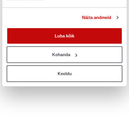
console for more information)
.
Näita andmeid
Luba kõik
Kohanda
Keeldu