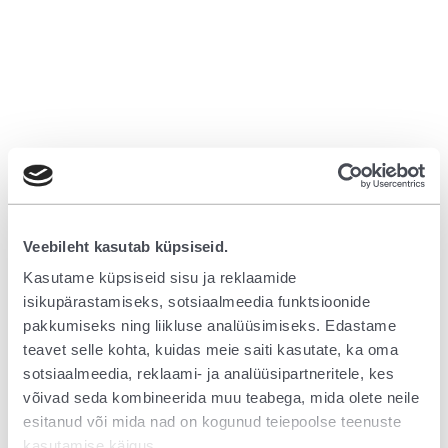
Veebileht kasutab küpsiseid.
Kasutame küpsiseid sisu ja reklaamide
isikupärastamiseks, sotsiaalmeedia funktsioonide
pakkumiseks ning liikluse analüüsimiseks. Edastame
teavet selle kohta, kuidas meie saiti kasutate, ka oma
sotsiaalmeedia, reklaami- ja analüüsipartneritele, kes
võivad seda kombineerida muu teabega, mida olete neile
esitanud või mida nad on kogunud teiepoolse teenuste
Application error: a client-side exception has occurred (see the browser
kasutamise käigus.