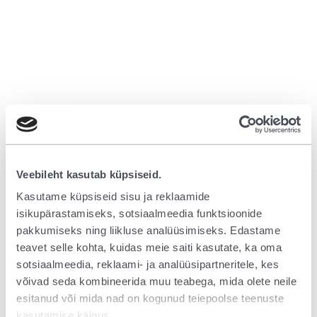
Veebileht kasutab küpsiseid.
Kasutame küpsiseid sisu ja reklaamide
isikupärastamiseks, sotsiaalmeedia funktsioonide
pakkumiseks ning liikluse analüüsimiseks. Edastame
teavet selle kohta, kuidas meie saiti kasutate, ka oma
sotsiaalmeedia, reklaami- ja analüüsipartneritele, kes
võivad seda kombineerida muu teabega, mida olete neile
esitanud või mida nad on kogunud teiepoolse teenuste
Application error: a client-side exception has occurred (see the browser
kasutamise käigus.