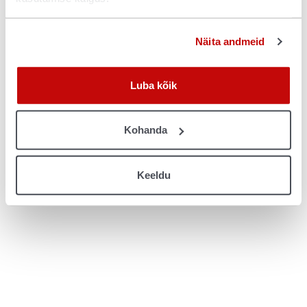
console for more information)
.
Näita andmeid
Luba kõik
Kohanda
Keeldu