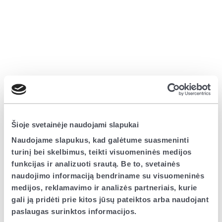
Šioje svetainėje naudojami slapukai
Naudojame slapukus, kad galėtume suasmeninti
turinį bei skelbimus, teikti visuomeninės medijos
funkcijas ir analizuoti srautą. Be to, svetainės
naudojimo informaciją bendriname su visuomeninės
medijos, reklamavimo ir analizės partneriais, kurie
gali ją pridėti prie kitos jūsų pateiktos arba naudojant
paslaugas surinktos informacijos.
Application error: a client-side exception has occurred (see the browser