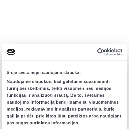
Šioje svetainėje naudojami slapukai
Naudojame slapukus, kad galėtume suasmeninti
turinį bei skelbimus, teikti visuomeninės medijos
funkcijas ir analizuoti srautą. Be to, svetainės
naudojimo informaciją bendriname su visuomeninės
medijos, reklamavimo ir analizės partneriais, kurie
gali ją pridėti prie kitos jūsų pateiktos arba naudojant
paslaugas surinktos informacijos.
Application error: a client-side exception has occurred (see the browser