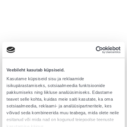
Veebileht kasutab küpsiseid.
Kasutame küpsiseid sisu ja reklaamide
isikupärastamiseks, sotsiaalmeedia funktsioonide
pakkumiseks ning liikluse analüüsimiseks. Edastame
teavet selle kohta, kuidas meie saiti kasutate, ka oma
sotsiaalmeedia, reklaami- ja analüüsipartneritele, kes
võivad seda kombineerida muu teabega, mida olete neile
esitanud või mida nad on kogunud teiepoolse teenuste
Application error: a client-side exception has occurred (see the browser
kasutamise käigus.