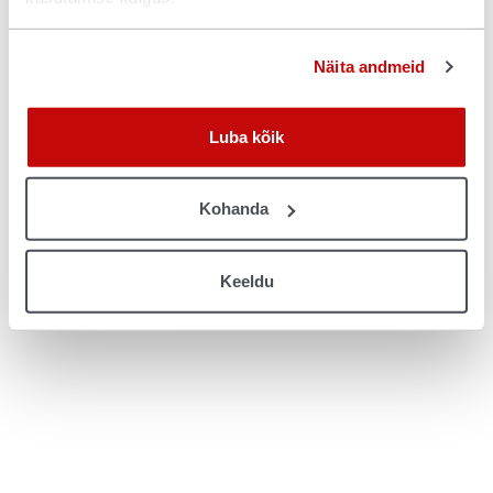
console for more information)
.
Näita andmeid
Luba kõik
Kohanda
Keeldu